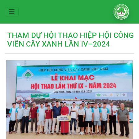
THAM DỰ HỘI THAO HIỆP HỘI CÔNG
VIÊN CÂY XANH LẦN IV–2024