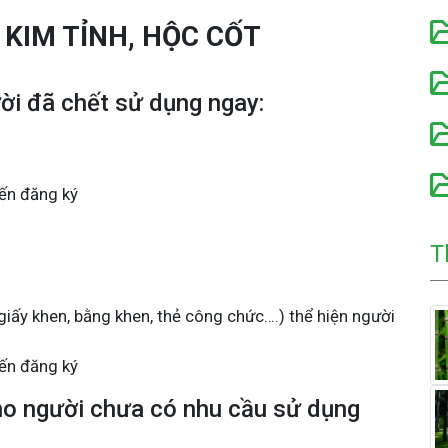
KIM TỈNH, HỘC CỐT
ời đã chết sử dụng ngay:
ến đăng ký
T
(giấy khen, bằng khen, thẻ công chức….) thể hiện người
ến đăng ký
cho người chưa có nhu cầu sử dụng