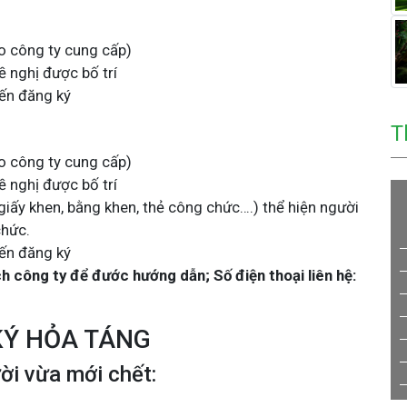
do công ty cung cấp)
 nghị được bố trí
ến đăng ký
T
do công ty cung cấp)
 nghị được bố trí
(giấy khen, bằng khen, thẻ công chức….) thể hiện người
chức.
ến đăng ký
 công ty để đước hướng dẫn; Số điện thoại liên hệ:
KÝ HỎA TÁNG
ời vừa mới chết: