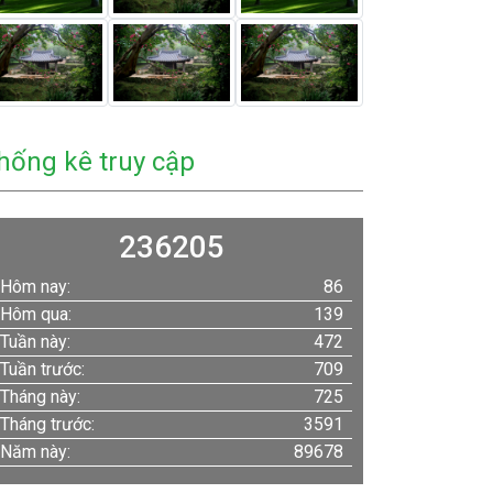
hống kê truy cập
236205
Hôm nay:
86
Hôm qua:
139
Tuần này:
472
Tuần trước:
709
Tháng này:
725
Tháng trước:
3591
Năm này:
89678