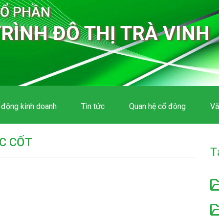
CỔ PHẦN
RÌNH ĐÔ THỊ TRÀ VINH
 động kinh doanh
Tin tức
Quan hệ cổ đông
Vă
C CỐT
T