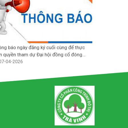
ng báo ngày đăng ký cuối cùng để thực
THAM DỰ HỘI
n quyền tham dự Đại hội đồng cổ đông
CÂY XANH L
ường niên năm 2026
07-04-2026
23-08-202