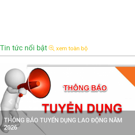
Tin tức nổi bật
xem toàn bộ
THÔNG BÁO NGÀY ĐĂNG KÝ CUỐI CÙNG ĐỂ
THỰC HIỆN QUYỀN THAM DỰ ĐẠI HỘI ĐỒNG
CỔ ĐÔNG THƯỜNG NIÊN NĂM 2026 (LẦN 2)
THÔNG BÁO TUYỂN DỤNG LAO ĐỘNG NĂM 2026