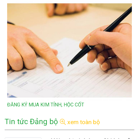
TẬP HUẤN CÔNG TÁC AN TOÀN VỆ SINH LAO ĐỘNG NĂM
2025
LỄ BÀN GIAO NHÀ "MÁI ẤM CÔNG ĐOÀN" NĂM 2025
CÔNG ĐOÀN CƠ SỞ CÔNG TY CỔ PHẦN CÔNG TRÌNH ĐÔ
THỊ TRÀ...
CÔNG BỐ THÔNG TIN BÁO CÁO TÀI CHÍNH 6 THÁNG ĐẦU
NĂM 2025
ĐĂNG KÝ MUA KIM TỈNH, HỘC CỐT
THAM DỰ HỘI THAO HIỆP HỘI CÔNG VIÊN CÂY XANH LẦN
IV–2024
Tin tức Đảng bộ
xem toàn bộ
LỚP TẠO DÁNG VÀ CHĂM SÓC CÂY CẢNH