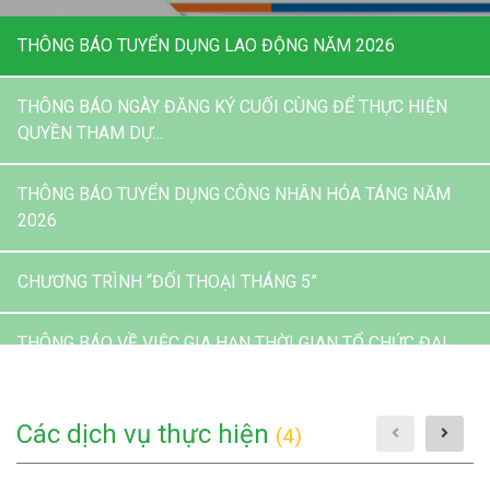
THÔNG BÁO NGÀY ĐĂNG KÝ CUỐI CÙNG ĐỂ THỰC HIỆN
QUYỀN THAM DỰ...
THÔNG BÁO TUYỂN DỤNG CÔNG NHÂN HỎA TÁNG NĂM
2026
CHƯƠNG TRÌNH “ĐỐI THOẠI THÁNG 5”
THÔNG BÁO VỀ VIỆC GIA HẠN THỜI GIAN TỔ CHỨC ĐẠI
HỘI ĐỒNG...
THÔNG BÁO NGÀY ĐĂNG KÝ CUỐI CÙNG ĐỂ THỰC HIỆN
QUYỀN THAM DỰ...
Các dịch vụ thực hiện
(4)
ĐẠI HỘI ĐẠI BIỂU CÔNG ĐOÀN CƠ SỞ CÔNG TY CỔ PHẦN
CÔNG...