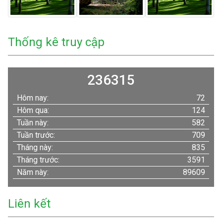
Thống kê truy cập
236315
Hôm nay:
72
Hôm qua:
124
Tuần này:
582
Tuần trước:
709
Tháng này:
835
Tháng trước:
3591
Năm này:
89609
Liên kết