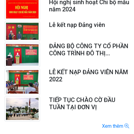
Hội nghị sinh hoạt Chi bộ mẫu
năm 2024
ĐẠI HỘI CÔNG ĐOÀN CƠ SỞ CÔNG TY CỔ PHẦN CÔNG
TRÌNH ĐÔ...
Lễ kết nạp Đảng viên
THÔNG BÁO VỀ VIỆC TỔ CHỨC THU GOM RÁC THẢI SINH
HOẠT TRÊN...
ĐẢNG BỘ CÔNG TY CỔ PHẦN
CÔNG TRÌNH ĐÔ THỊ...
LỄ KẾT NẠP ĐẢNG VIÊN NĂM
2022
TIẾP TỤC CHÀO CỜ ĐẦU
TUẦN TẠI ĐƠN VỊ
Xem thêm